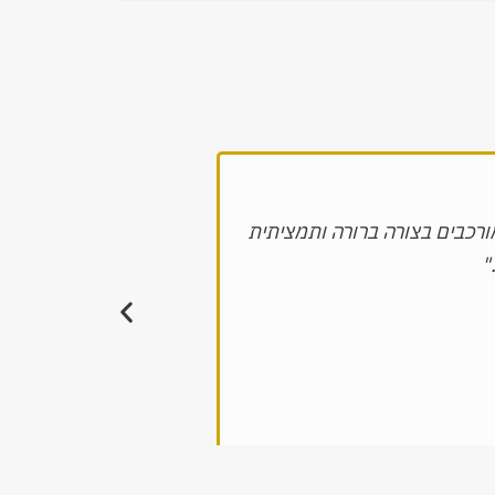
רכבים בצורה ברורה ותמציתית
"הסדנה של מיומנויות
"
קיבלנו כלים פרקטיי
שגרתית. משתתפ